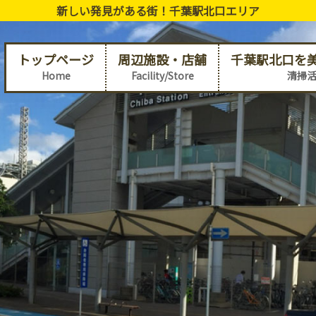
新しい発見がある街！千葉駅北口エリア
トップページ
周辺施設・店舗
千葉駅北口を
Home
Facility/Store
清掃