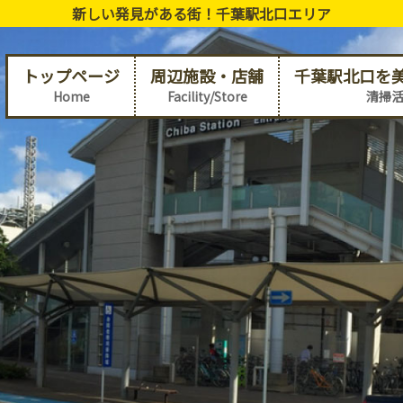
新しい発見がある街！千葉駅北口エリア
トップページ
周辺施設・店舗
千葉駅北口を
Home
Facility/Store
清掃