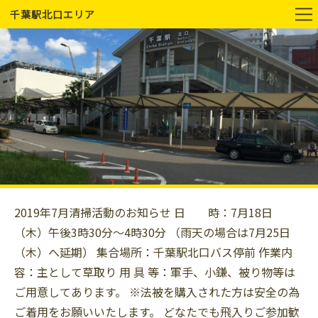
千葉駅北口エリア
2019年7月清掃活動のお知らせ 日 時：7月18日
（木）午後3時30分～4時30分 （雨天の場合は7月25日
（木）へ延期） 集合場所：千葉駅北口バス停前 作業内
容：主として草取り 用 具 等：軍手、小鎌、被り物等は
ご用意してあります。 ※法被を購入された方は安全の為
ご着用をお願いいたします。 どなたでも飛入りご参加歓