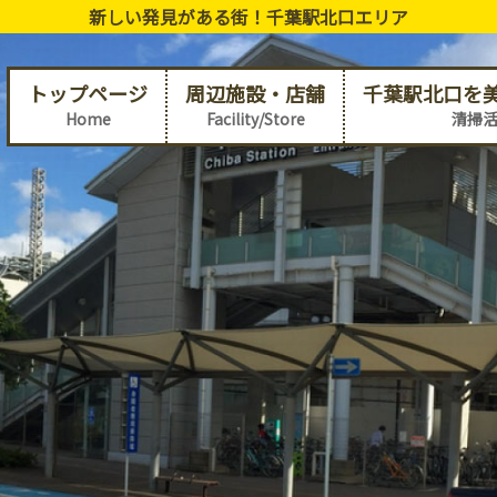
新しい発見がある街！千葉駅北口エリア
トップページ
周辺施設・店舗
千葉駅北口を
Home
Facility/Store
清掃