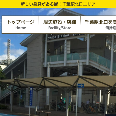
新しい発見がある街！千葉駅北口エリア
トップページ
周辺施設・店舗
千葉駅北口を
Home
Facility/Store
清掃