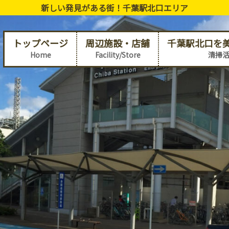
新しい発見がある街！千葉駅北口エリア
トップページ
周辺施設・店舗
千葉駅北口を
Home
Facility/Store
清掃